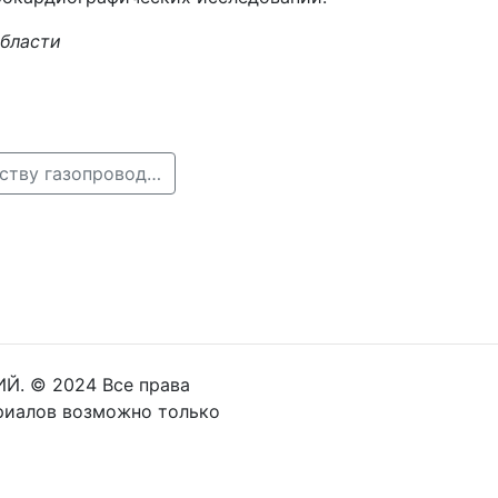
области
← В Щербинках стартовала подготовка к строительству газопровода в деревне Ольгино
Й. © 2024 Все права
риалов возможно только