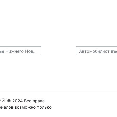
← Фура перевернулась на дороге в слободе Подновье Нижнего Новгорода
Й. © 2024 Все права
риалов возможно только