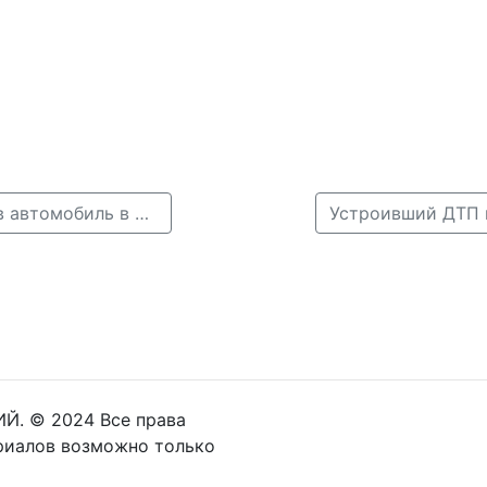
← Мать с ребенком на электросамокате врезалась в автомобиль в Нижнем Новгороде
Й. © 2024 Все права
риалов возможно только