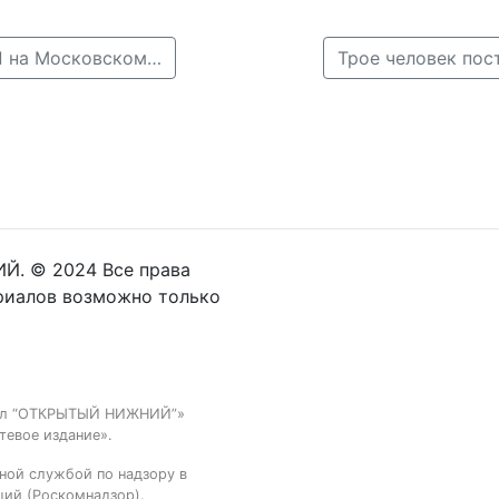
← Многокилометровый затор собирается из-за ДТП на Московском шоссе
Й. © 2024 Все права
риалов возможно только
тал “ОТКРЫТЫЙ НИЖНИЙ”»
тевое издание».
ной службой по надзору в
ций (Роскомнадзор).