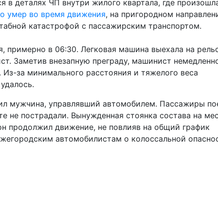
я в деталях ЧП внутри жилого квартала, где произошл
но умер во время движения
, на пригородном направлен
штабной катастрофой с пассажирским транспортом.
я, примерно в 06:30. Легковая машина выехала на рель
ст. Заметив внезапную преграду, машинист немедленн
. Из-за минимального расстояния и тяжелого веса
 удалось.
чил мужчина, управлявший автомобилем. Пассажиры по
е не пострадали. Вынужденная стоянка состава на ме
он продолжил движение, не повлияв на общий график
ижегородским автомобилистам о колоссальной опасно