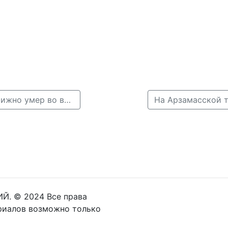
← Трагедия на Автозаводе: нижегородец скоропостижно умер во время движения
Й. © 2024 Все права
риалов возможно только