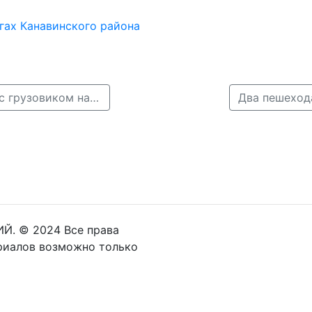
огах Канавинского района
← 57-летний водитель Волги погиб в столкновении с грузовиком на трассе под Нижним
Два пешехода
Й. © 2024 Все права
риалов возможно только