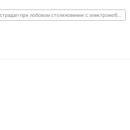
Водитель ВАЗа пострадал при лобовом столкновении с электромобилем в Городецком районе →