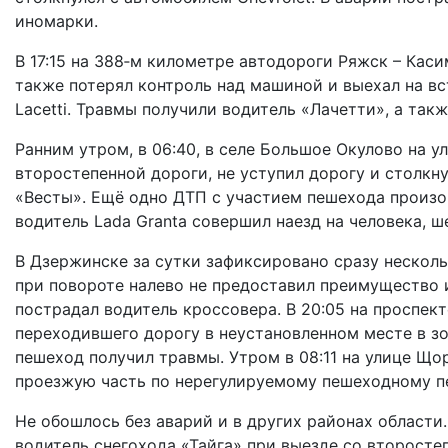
иномарки.
В 17:15 на 388‑м километре автодороги Ряжск – Кас
также потерял контроль над машиной и выехал на вс
Lacetti. Травмы получили водитель «Лачетти», а так
Ранним утром, в 06:40, в селе Большое Окулово на у
второстепенной дороги, не уступил дорогу и столкн
«Весты». Ещё одно ДТП с участием пешехода произош
водитель Lada Granta совершил наезд на человека, 
В Дзержинске за сутки зафиксировано сразу нескольк
при повороте налево не предоставил преимущество и
пострадал водитель кроссовера. В 20:05 на проспек
переходившего дорогу в неустановленном месте в з
пешеход получил травмы. Утром в 08:11 на улице Що
проезжую часть по нерегулируемому пешеходному п
Не обошлось без аварий и в других районах области.
водитель снегохода «Тайга» при выезде со второсте