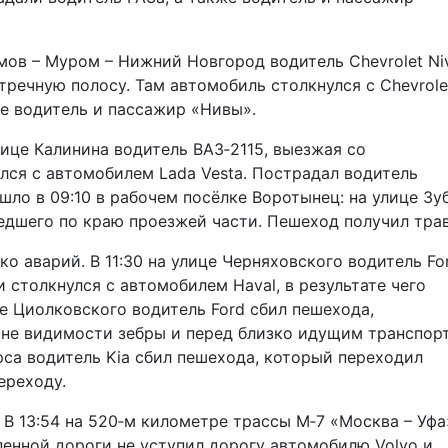
имов – Муром – Нижний Новгород водитель Chevrolet Ni
тречную полосу. Там автомобиль столкнулся с Chevrole
же водитель и пассажир «Нивы».
лице Калинина водитель ВАЗ‑2115, выезжая со
улся с автомобилем Lada Vesta. Пострадал водитель
ло в 09:10 в рабочем посёлке Воротынец: на улице Зу
шедшего по краю проезжей части. Пешеход получил тра
о аварий. В 11:30 на улице Черняховского водитель Fo
 столкнулся с автомобилем Haval, в результате чего
те Циолковского водитель Ford сбил пешехода,
оне видимости зебры и перед близко идущим транспор
рса водитель Kia сбил пешехода, который переходил
ереходу.
 В 13:54 на 520‑м километре трассы М‑7 «Москва – Уфа
пенной дороги не уступил дорогу автомобилю Volvo и