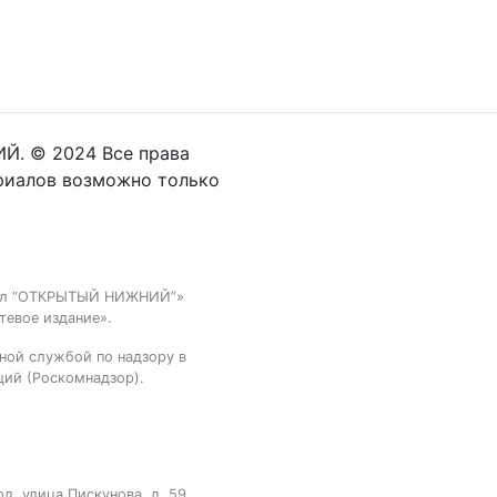
Й. © 2024 Все права
риалов возможно только
тал “ОТКРЫТЫЙ НИЖНИЙ”»
тевое издание».
ной службой по надзору в
ций (Роскомнадзор).
, улица Пискунова, д. 59,