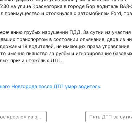
15:30 на улице Красногорка в городе Бор водитель ВАЗ‑
ил преимущество и столкнулся с автомобилем Ford, тр
есечению грубых нарушений ПДД. За сутки из участия
явших транспортом в состоянии опьянения, двое из н
адержаны 18 водителей, не имеющих права управления
то именно пьянство за рулём и игнорирование базовы
евых причин тяжёлых ДТП.
него Новгорода после ДТП умер водитель
.
← В Нижегородской области проведут рейд «Детское кресло» из‑за роста ДТП с детьми