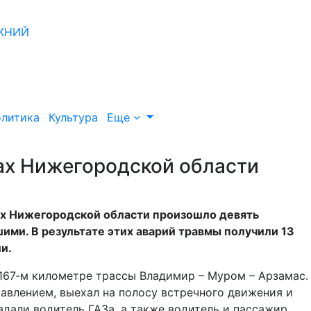
литика
Культура
Еще
гах Нижегородской области
гах Нижегородской области произошло девять
ми. В результате этих аварий травмы получили 13
и.
 167‑м километре трассы Владимир – Муром – Арзамас.
авлением, выехал на полосу встречного движения и
адали водитель ГАЗа, а также водитель и пассажир