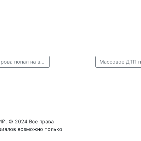
← Момент массового ДТП на улице Академика Сахарова попал на видео
Массовое ДТП п
Й. © 2024 Все права
риалов возможно только