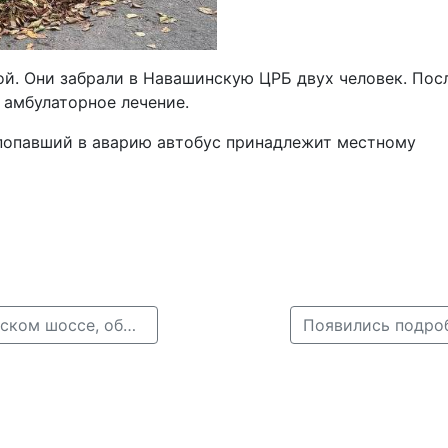
й. Они забрали в Навашинскую ЦРБ двух человек. Пос
амбулаторное лечение.
 попавший в аварию автобус принадлежит местному
← Троллейбус и легковушка столкнулись на Московском шоссе, образовалась пробка