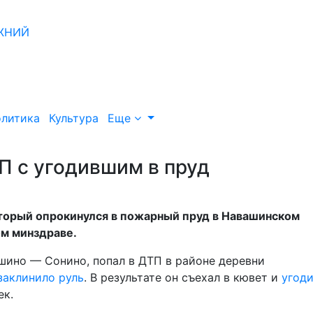
литика
Культура
Еще
П с угодившим в пруд
оторый опрокинулся в пожарный пруд в Навашинском
ом минздраве.
шино — Сонино, попал в ДТП в районе деревни
заклинило руль
. В результате он съехал в кювет и
угоди
ек.