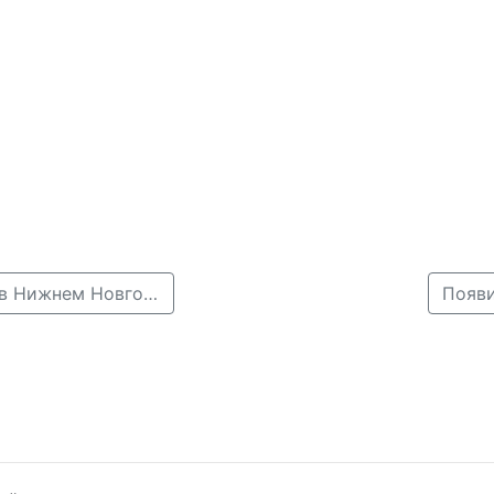
← Из-за непогоды резко возросло количество ДТП в Нижнем Новгороде
Появи