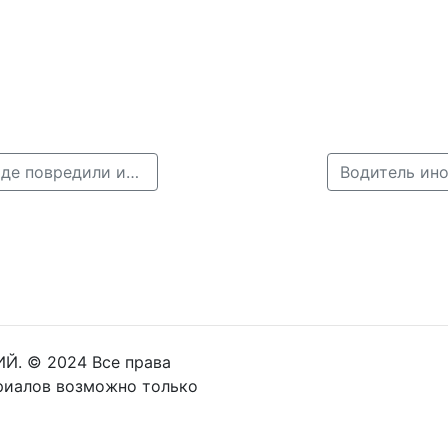
← Обломки Кузбасского виадука в Нижнем Новгороде повредили иномарку
Водитель ин
Й. © 2024 Все права
риалов возможно только