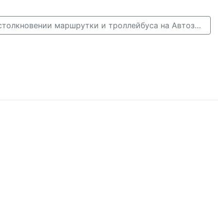
Трое ранены при столкновении маршрутки и троллейбуса на Автозаводе (видео) →