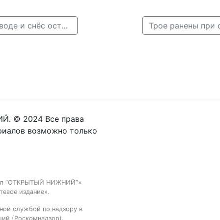
← Автомобиль «Киа» вылетел на тротуар на Автозаводе и снёс остановку
Й. © 2024 Все права
риалов возможно только
тал “ОТКРЫТЫЙ НИЖНИЙ”»
тевое издание».
ной службой по надзору в
ций (Роскомнадзор).