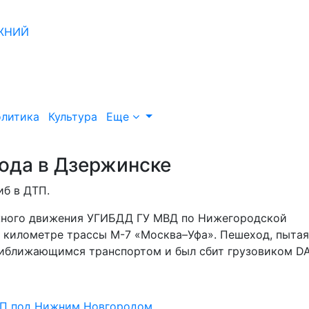
литика
Культура
Еще
хода в Дзержинске
иб в ДТП.
ожного движения УГИБДД ГУ МВД по Нижегородской
м километре трассы М-7 «Москва–Уфа». Пешеход, пыта
риближающимся транспортом и был сбит грузовиком DA
ДТП под Нижним Новгородом