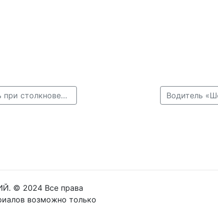
← 70-летний водитель иномарки разбился насмерть при столкновении с деревом в Нижнем Новгороде
Водитель «Ш
Й. © 2024 Все права
риалов возможно только