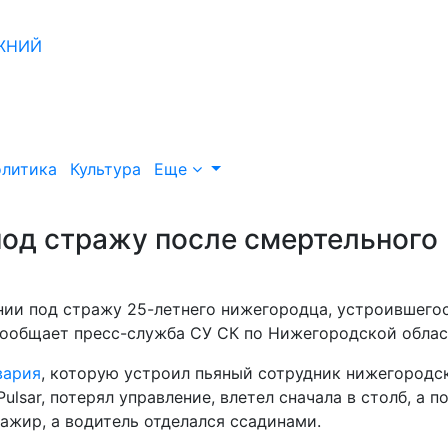
литика
Культура
Еще
од стражу после смертельного
нии под стражу 25-летнего нижегородца, устроившего
 сообщает пресс-служба СУ СК по Нижегородской облас
вария
, которую устроил пьяный сотрудник нижегородс
lsar, потерял управление, влетел сначала в столб, а п
сажир, а водитель отделался ссадинами.