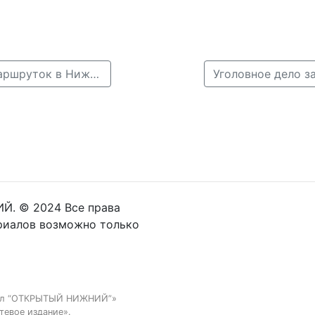
← Женщина пострадала из-за столкновения двух маршруток в Нижнем Новгороде
Й. © 2024 Все права
риалов возможно только
тал “ОТКРЫТЫЙ НИЖНИЙ”»
тевое издание».