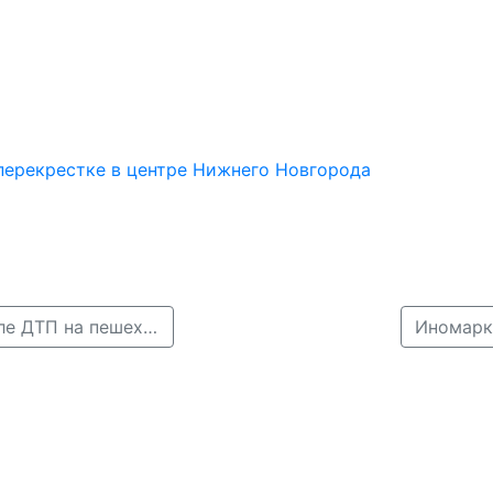
 перекрестке в центре Нижнего Новгорода
← 18-летний нижегородец оказался в больнице после ДТП на пешеходном переходе
Иномарк