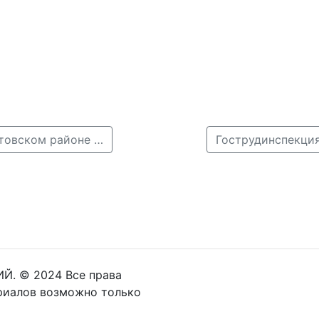
← Момент смертельного ДТП с возгоранием в Ардатовском районе попал на видео
Й. © 2024 Все права
риалов возможно только