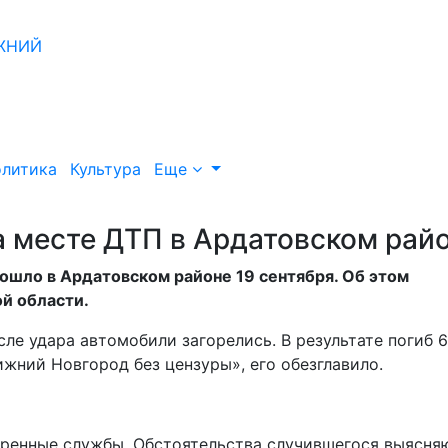
литика
Культура
Еще
а месте ДТП в Ардатовском рай
шло в Ардатовском районе 19 сентября. Об этом
й области.
ле удара автомобили загорелись. В результате погиб 6
жний Новгород без цензуры», его обезглавило.
тренные службы. Обстоятельства случившегося выясня