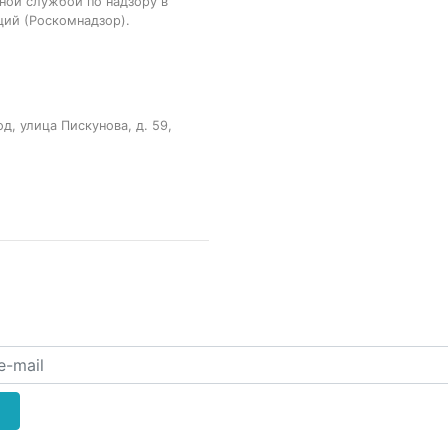
ной службой по надзору в
ций (Роскомнадзор).
, улица Пискунова, д. 59,