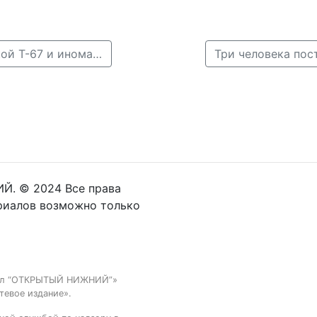
← Пожилая женщина пострадала в ДТП с маршруткой Т-67 и иномаркой в Нижнем Новгороде
Й. © 2024 Все права
риалов возможно только
тал “ОТКРЫТЫЙ НИЖНИЙ”»
тевое издание».