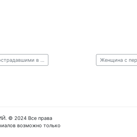
← ГИБДД начала расследование ДТП с четырьмя пострадавшими в Нижнем Новгороде
Женщина с пер
Й. © 2024 Все права
риалов возможно только