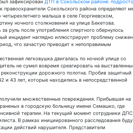
 был зафиксирован
ДТП в Сокольском районе: подросто
как правоохранители Сокольского района определяют м
о четырехлетнего малыша в селе Георгиевском,
тину ночного столкновения на улице Бекетова.
 за руль после употребления спиртного обернулось
ный инцидент наглядно иллюстрирует проблему сниже
риод, что зачастую приводит к непоправимым
ественная легковушка двигалась по ночной улице со
итель не сумел вовремя среагировать на выставленны
к реконструкции дорожного полотна. Пробив защитный
2 и 43 лет, которые находились в непосредственной
получили множественные повреждения. Прибывшая на
раненых в городскую больницу имени Семашко, где
енсивной терапии. На текущий момент сотрудники ДПС
листа. В рамках инициированного расследования буду
кации действий нарушителя. Представители