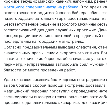
хронике текущих майских каникул: напомним, ранее
мотоцикле совершил наезд на ребенка
. В то время 
ответственности родителей юного байкера, сбившег
нижегородские автоинспекторы восстанавливают кар
Безответственное решение взрослого мужчины сесть
госпитализацией для двух случайных прохожих. Дан
концентрации внимания водителей в праздничный пе
последствиям на городских магистралях.
Согласно предварительным выводам следствия, отеч
значительным превышением скоростного лимита. Вод
знаки и технические барьеры, обозначавшие участо
периметр, неуправляемый автомобиль сбил мужчин 4
близости от места проведения работ.
Удар оказался чрезвычайно мощным: пострадавшие 
вызов бригада скорой помощи экстренно доставила 
медицинский персонал приступил к проведению инт
зафиксировали высокую степень опьянения автомоби
проведены дополнительные экспертизы для квалифи