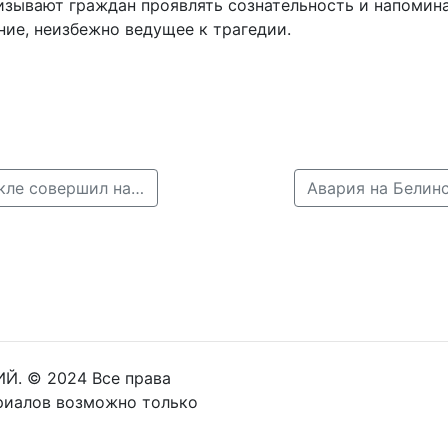
зывают граждан проявлять сознательность и напомин
ние, неизбежно ведущее к трагедии.
← ДТП в Сокольском районе: подросток на мотоцикле совершил наезд на ребенка
Авария на Белин
Й. © 2024 Все права
риалов возможно только