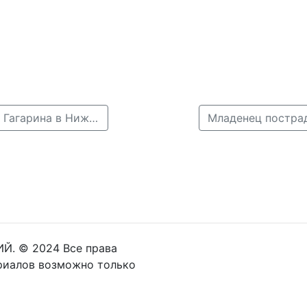
← Иномарка насмерть сбила женщину на проспекте Гагарина в Нижнем
Й. © 2024 Все права
риалов возможно только