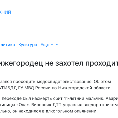
литика
Культура
Еще
ижегородец не захотел проходи
азался проходить медосвидетельствование. Об этом
 УГИБДД ГУ МВД России по Нижегородской области.
м переходе был насмерть сбит 11-летний мальчик. Авар
остиницы «Ока». Виновник ДТП управлял внедорожником
ельно, он находился в алкогольном опьянении.