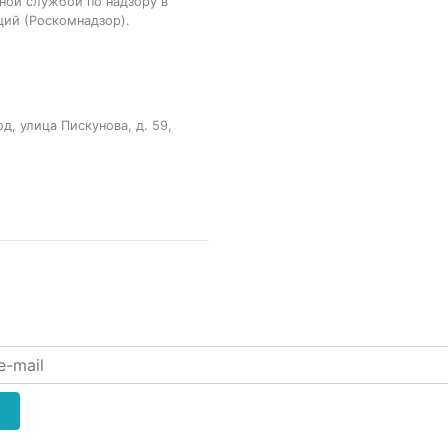
ной службой по надзору в
ций (Роскомнадзор).
, улица Пискунова, д. 59,