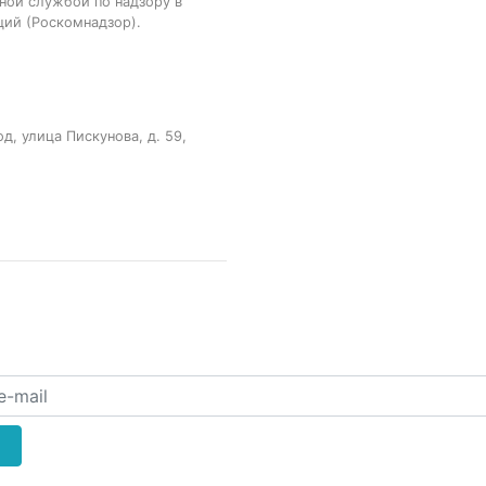
ной службой по надзору в
ций (Роскомнадзор).
, улица Пискунова, д. 59,