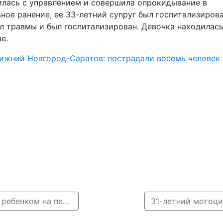
илась с управлением и совершила опрокидывание в
ное ранение, ее 33-летний супруг был госпитализирова
л травмы и был госпитализирован. Девочка находилась
ве.
 Нижний Новгород-Саратов: пострадали восемь человек
← Лихач на &quot;Волге&quot; сбил мать с 2-летним ребенком на пешеходном переходе в Нижнем