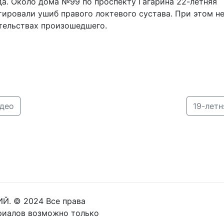
да. Около дома №99 по проспекту Гагарина 22-летняя
тировали ушиб правого локтевого сустава. При этом н
тельствах произошедшего.
идео
19-лет
Й. © 2024 Все права
риалов возможно только