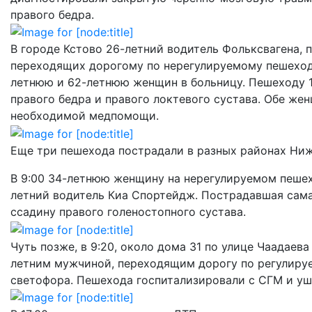
правого бедра.
В городе Кстово 26-летний водитель Фольксвагена, пр
переходящих дорогому по нерегулируемому пешеход
летнюю и 62-летнюю женщин в больницу. Пешеходу 19
правого бедра и правого локтевого сустава. Обе ж
необходимой медпомощи.
Еще три пешехода пострадали в разных районах Ниж
В 9:00 34-летнюю женщину на нерегулируемом пешех
летний водитель Киа Спортейдж. Пострадавшая сама 
ссадину правого голеностопного сустава.
Чуть позже, в 9:20, около дома 31 по улице Чаадаев
летним мужчиной, переходящим дорогу по регулиру
светофора. Пешехода госпитализировали с СГМ и уш