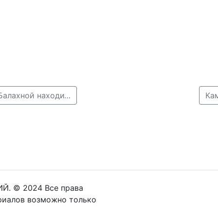
← Второй пострадавший в ДТП с электричкой под Балахной находится в реанимации
Ка
Й. © 2024 Все права
риалов возможно только