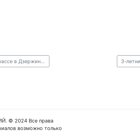
← Пешеход бросился под колеса «Мерседеса» на трассе в Дзержинске и погиб
3-летн
Й. © 2024 Все права
риалов возможно только