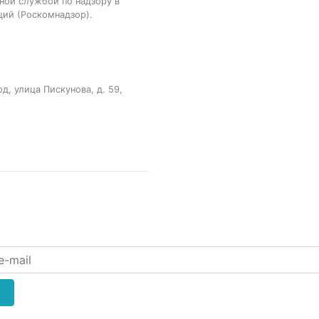
ной службой по надзору в
ций (Роскомнадзор).
, улица Пискунова, д. 59,