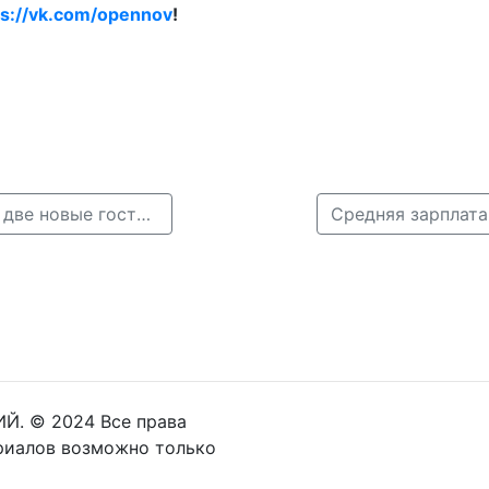
ps://vk.com/opennov
!
← У Нижегородской ярмарки планируют построить две новые гостиницы
Й. © 2024 Все права
риалов возможно только