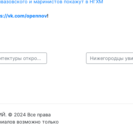
йвазовского и маринистов покажут в НГХМ
ps://vk.com/opennov
!
← Парк «Россия в миниатюре» с 88 шедеврами архитектуры откроется под Нижним
Й. © 2024 Все права
риалов возможно только