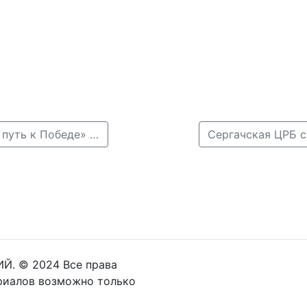
← Чинцов открыл второй этап проекта «Единство – путь к Победе» в Нижнем Новгороде
Й. © 2024 Все права
риалов возможно только