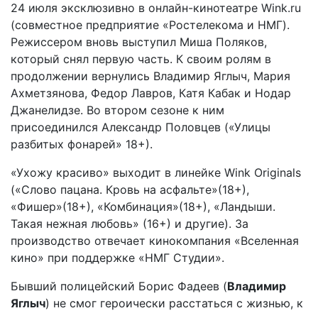
24 июля эксклюзивно в онлайн-кинотеатре Wink.ru
(совместное предприятие «Ростелекома и НМГ).
Режиссером вновь выступил Миша Поляков,
который снял первую часть. К своим ролям в
продолжении вернулись Владимир Яглыч, Мария
Ахметзянова, Федор Лавров, Катя Кабак и Нодар
Джанелидзе. Во втором сезоне к ним
присоединился Александр Половцев («Улицы
разбитых фонарей» 18+).
«Ухожу красиво» выходит в линейке Wink Originals
(«‎Слово пацана. Кровь на асфальте»(18+)‎,
«Фишер»(18+), «Комбинация»(18+), «Ландыши.
Такая нежная любовь» (16+) и другие). За
производство отвечает кинокомпания «Вселенная
кино» при поддержке «НМГ Студии».
Бывший полицейский Борис Фадеев (
Владимир
Яглыч
) не смог героически расстаться с жизнью, к