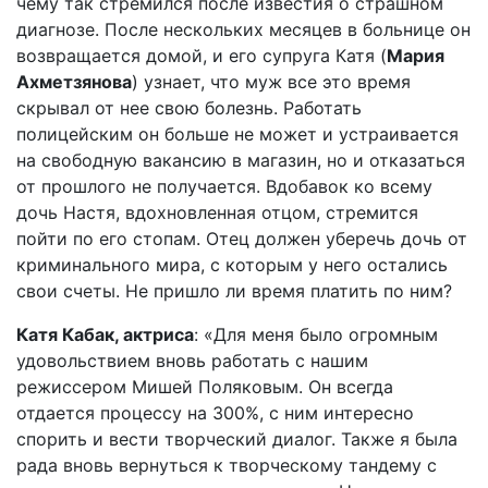
чему так стремился после известия о страшном
диагнозе. После нескольких месяцев в больнице он
возвращается домой, и его супруга Катя (
Мария
Ахметзянова
) узнает, что муж все это время
скрывал от нее свою болезнь. Работать
полицейским он больше не может и устраивается
на свободную вакансию в магазин, но и отказаться
от прошлого не получается. Вдобавок ко всему
дочь Настя, вдохновленная отцом, стремится
пойти по его стопам. Отец должен уберечь дочь от
криминального мира, с которым у него остались
свои счеты. Не пришло ли время платить по ним?
Катя Кабак, актриса
: «Для меня было огромным
удовольствием вновь работать с нашим
режиссером Мишей Поляковым. Он всегда
отдается процессу на 300%, с ним интересно
спорить и вести творческий диалог. Также я была
рада вновь вернуться к творческому тандему с