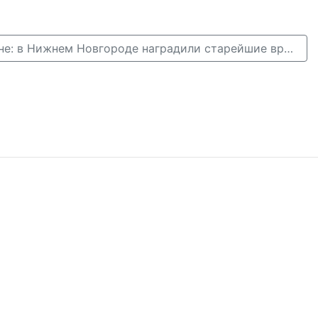
828 лет в медицине: в Нижнем Новгороде наградили старейшие врачебные династии →