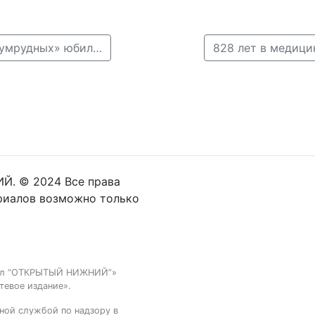
← В Сормове поздравили многодетные семьи и «изумрудных» юбиляров
Й. © 2024 Все права
риалов возможно только
тал “ОТКРЫТЫЙ НИЖНИЙ”»
тевое издание».
ной службой по надзору в