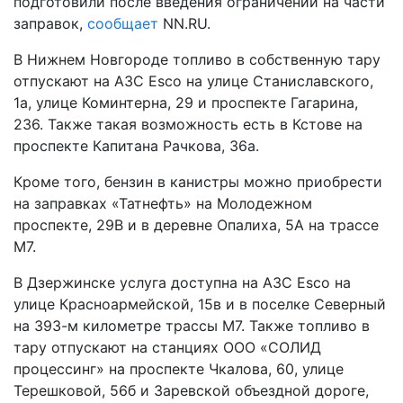
подготовили после введения ограничений на части
заправок,
сообщает
NN.RU.
В Нижнем Новгороде топливо в собственную тару
отпускают на АЗС Esco на улице Станиславского,
1а, улице Коминтерна, 29 и проспекте Гагарина,
236. Также такая возможность есть в Кстове на
проспекте Капитана Рачкова, 36а.
Кроме того, бензин в канистры можно приобрести
на заправках «Татнефть» на Молодежном
проспекте, 29В и в деревне Опалиха, 5А на трассе
М7.
В Дзержинске услуга доступна на АЗС Esco на
улице Красноармейской, 15в и в поселке Северный
на 393-м километре трассы М7. Также топливо в
тару отпускают на станциях ООО «СОЛИД
процессинг» на проспекте Чкалова, 60, улице
Терешковой, 56б и Заревской объездной дороге,