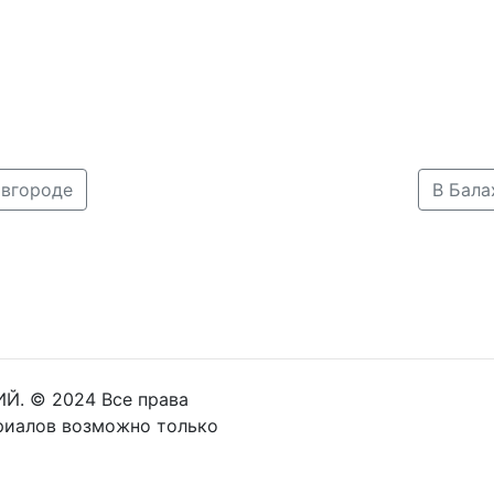
овгороде
В Бала
Й. © 2024 Все права
риалов возможно только