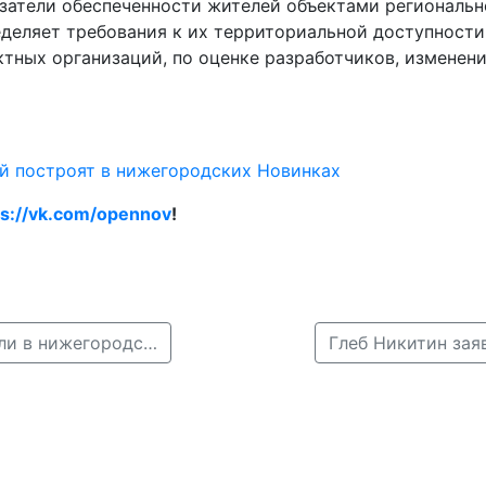
азатели обеспеченности жителей объектами региональн
еделяет требования к их территориальной доступности
тных организаций, по оценке разработчиков, изменени
ей построят в нижегородских Новинках
ps://vk.com/opennov
!
← Закон о сохранении памяти жертв геноцида внесли в нижегородский парламент