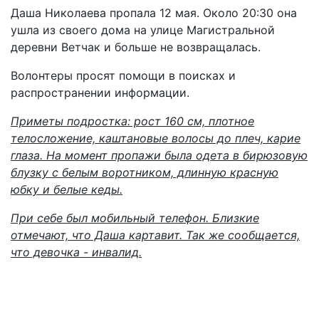
Даша Николаева пропала 12 мая. Около 20:30 она
ушла из своего дома на улице Магистральной
деревни Ветчак и больше не возвращалась.
Волонтеры просят помощи в поисках и
распространении информации.
Приметы подростка: рост 160 см, плотное
телосложение, каштановые волосы до плеч, карие
глаза. На момент пропажи была одета в бирюзовую
блузку с белым воротником, длинную красную
юбку и белые кеды.
При себе был мобильный телефон. Близкие
отмечают, что Даша картавит. Так же сообщается,
что девочка - инвалид.