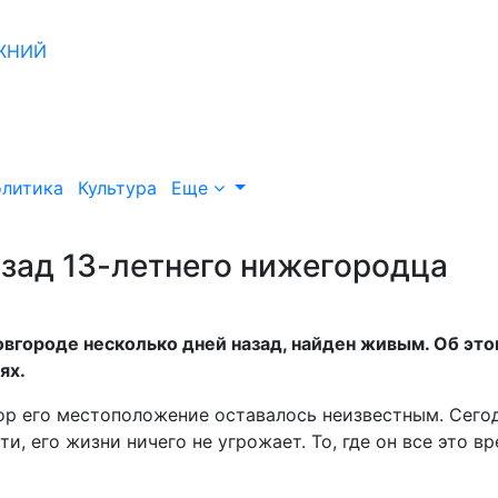
литика
Культура
Еще
азад 13-летнего нижегородца
овгороде несколько дней назад, найден живым. Об эт
ях.
 пор его местоположение оставалось неизвестным. Сего
и, его жизни ничего не угрожает. То, где он все это в