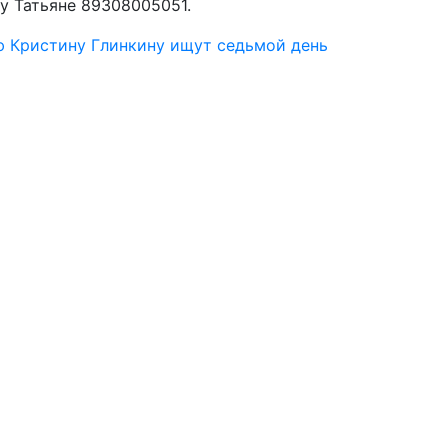
гу Татьяне 89308005051.
ю Кристину Глинкину ищут седьмой день