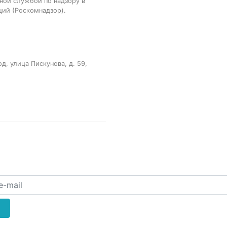
ной службой по надзору в
ций (Роскомнадзор).
, улица Пискунова, д. 59,