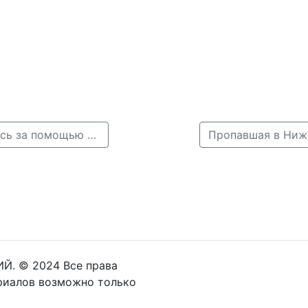
← Мама сбежавшей в Чечню нижегородки обратилась за помощью к Рамзану Кадырову
Й. © 2024 Все права
риалов возможно только