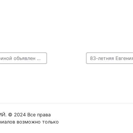
← Срочный сбор на поиск 30-летней Анастасии Лариной объявлен в Нижнем Новгороде
Й. © 2024 Все права
риалов возможно только