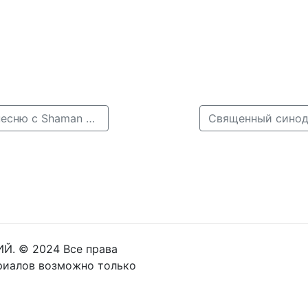
← Сенатор Александр Вайнберг представит новую песню с Shaman ко Дню народного единства
Й. © 2024 Все права
риалов возможно только