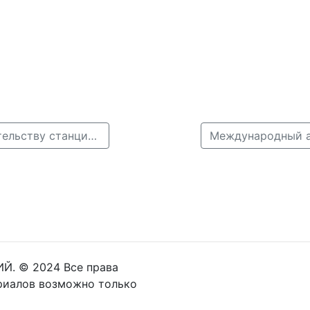
← В Нижнем Новгороде начали подготовку к строительству станции канатной дороги «Заречная»
Й. © 2024 Все права
риалов возможно только