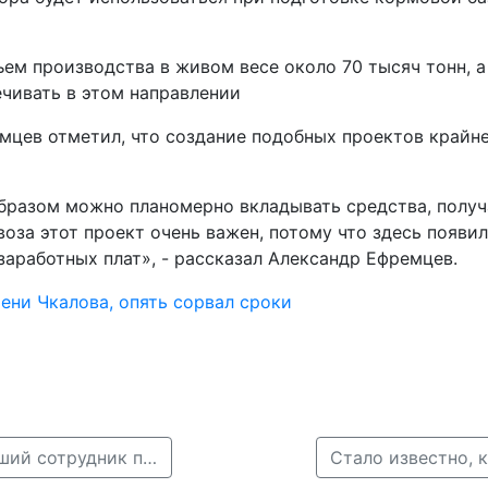
ъем производства в живом весе около 70 тысяч тонн, а
ечивать в этом направлении
мцев отметил, что создание подобных проектов крайн
бразом можно планомерно вкладывать средства, получ
за этот проект очень важен, потому что здесь появи
аработных плат», - рассказал Александр Ефремцев.
ни Чкалова, опять сорвал сроки
← В Нижнем Новгороде был признан виновным бывший сотрудник полиции