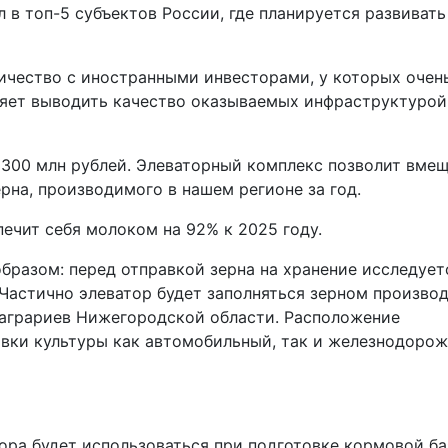
л в топ-5 субъектов России, где планируется развивать
ничество с иностранными инвесторами, у которых очен
оляет выводить качество оказываемых инфраструктурой
 300 млн рублей. Элеваторный комплекс позволит вме
зерна, производимого в нашем регионе за год.
печит себя молоком на 92% к 2025 году.
разом: перед отправкой зерна на хранение исследует
. Частично элеватор будет заполняться зерном произво
 аграриев Нижегородской области. Расположение
овки культуры как автомобильный, так и железнодоро
тора будет использоваться при подготовке кормовой б