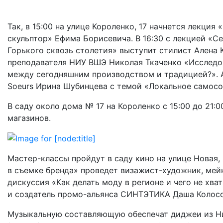
Так, в 15:00 на улице Короленко, 17 начнется лекци
скульптор» Ефима Борисевича. В 16:30 с лекцией «С
Горького сквозь столетия» выступит стилист Алена Ка
преподавателя НИУ ВШЭ Николая Ткаченко «Исследо
между сегодняшним производством и традицией?». А
Soeurs Ирина Шубинцева с темой «Локальное самосоз
В саду около дома № 17 на Короленко с 15:00 до 21:
магазинов.
Мастер-классы пройдут в саду кино на улице Новая, 
в съемке бренда» проведет визажист-художник, мейк
дискуссия «Как делать моду в регионе и чего не хв
и создатель промо-альянса СИНТЭТИКА Даша Колосо
Музыкальную составляющую обеспечат диджеи из Ниж