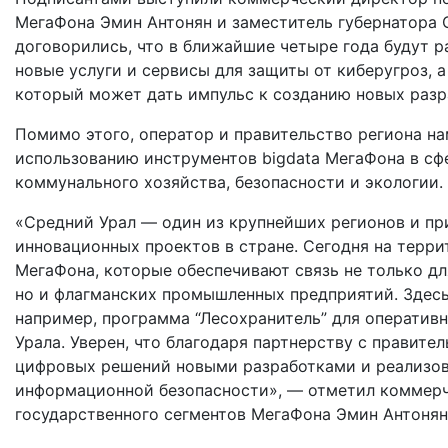
МегаФона Эмин Антонян и заместитель губернатора
договорились, что в ближайшие четыре года будут р
новые услуги и сервисы для защиты от киберугроз, 
который может дать импульс к созданию новых разр
Помимо этого, оператор и правительство региона н
использованию инструментов bigdata МегаФона в сф
коммунального хозяйства, безопасности и экологии.
«Средний Урал — один из крупнейших регионов и пр
инновационных проектов в стране. Сегодня на терр
МегаФона, которые обеспечивают связь не только дл
но и флагманских промышленных предприятий. Здес
например, программа “Лесохранитель” для оператив
Урала. Уверен, что благодаря партнерству с правит
цифровых решений новыми разработками и реализов
информационной безопасности», — отметил коммерч
государственного сегментов МегаФона Эмин Антонян