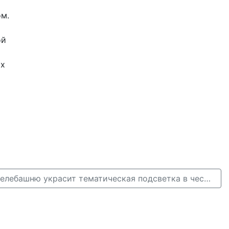
ом.
ой
их
Нижегородскую телебашню украсит тематическая подсветка в честь мероприятий БРИКС →