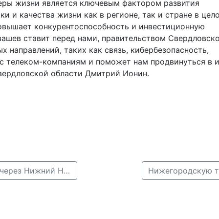
феры жизни является ключевым фактором развития
и и качества жизни как в регионе, так и стране в цел
повышает конкурентоспособность и инвестиционную
йвашев ставит перед нами, правительством Свердловск
х направлений, таких как связь, кибербезопасность,
 с телеком-компаниям и поможет нам продвинуться в 
вердловской области Дмитрий Ионин.
← На ПМЭФ показали макет ВСМ, которая пройдет через Нижний Новгород