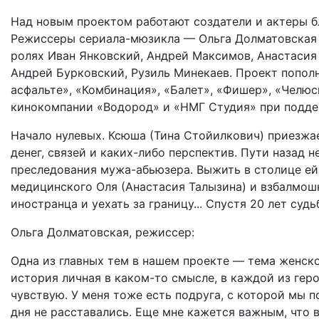
Над новым проектом работают создатели и актеры бл
Режиссеры сериала-мюзикла — Ольга Долматовская
ролях Иван Янковский, Андрей Максимов, Анастасия 
Андрей Бурковский, Рузиль Минекаев. Проект пополнит
асфальте»‎, «Комбинация», «‎Балет»‎, «Фишер», «Чел
кинокомпании «Водород» и «НМГ Студия» при подде
Начало нулевых. Ксюша (Тина Стойилкович) приезжа
денег, связей и каких-либо перспектив. Пути назад н
преследования мужа-абьюзера. Выжить в столице ей
медицинского Оля (Анастасия Талызина) и взбалмош
иностранца и уехать за границу... Спустя 20 лет суд
Ольга Долматовская, режиссер:
Одна из главных тем в нашем проекте — тема женско
история личная в каком-то смысле, в каждой из гер
чувствую. У меня тоже есть подруга, с которой мы п
дня не расставались. Еще мне кажется важным, что 