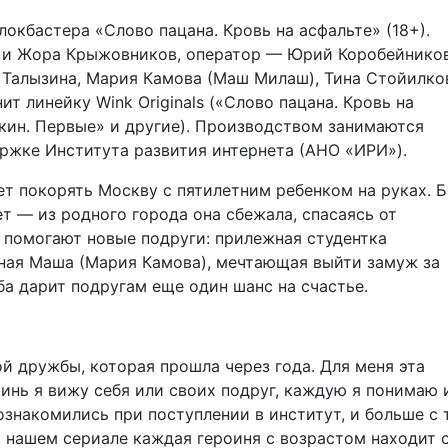
окбастера «Слово пацана. Кровь на асфальте» (18+).
 и Жора Крыжовников, оператор — Юрий Коробейников
Талызина, Мария Камова (Маш Милаш), Тина Стойилко
 линейку Wink Originals («‎Слово пацана. Кровь на
юскин. Первые» и другие). Производством занимаются
ржке Института развития интернета (АНО «ИРИ»).
ет покорять Москву с пятилетним ребенком на руках. Б
ет — из родного города она сбежала, спасаясь от
 помогают новые подруги: прилежная студентка
ная Маша (Мария Камова), мечтающая выйти замуж за
ьба дарит подругам еще один шанс на счастье.
й дружбы, которая прошла через года. Для меня эта
оинь я вижу себя или своих подруг, каждую я понимаю 
ознакомились при поступлении в институт, и больше с 
в нашем сериале каждая героиня с возрастом находит с