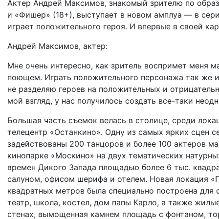
Актер Андрей Максимов, знакомый зрителю по образа
и «Фишер» (18+), выступает в новом амплуа — в сери
играет положительного героя. И впервые в своей кар
Андрей Максимов, актер:
Мне очень интересно, как зритель воспримет меня ма
поющем. Играть положительного персонажа так же ин
не разделяю героев на положительных и отрицательн
мой взгляд, у нас получилось создать все-таки неод
Большая часть съемок велась в столице, среди лока
телецентр «Останкино». Одну из самых ярких сцен 
задействованы 200 танцоров и более 100 актеров м
кинопарке «Москино» на двух тематических натурны
времен Дикого Запада площадью более 6 тыс. квадра
салуном, офисом шерифа и отелем. Новая локация «
квадратных метров была специально построена для 
театр, школа, костел, дом папы Карло, а также жил
стенах, вымощенная камнем площадь с фонтаном, то