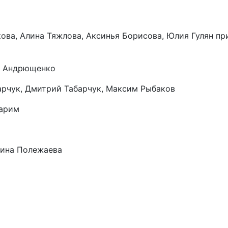
ова, Алина Тяжлова, Аксинья Борисова, Юлия Гулян пр
р Андрющенко
рчук, Дмитрий Табарчук, Максим Рыбаков
сарим
рина Полежаева