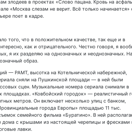
м злодеев в проектах «‎Слово пацана. Кровь на асфал
але «Москва слезам не верит. Всё только начинается» 
ьере поет в кадре.
ло того, что в положительном качестве, так еще и в
тересно, как и отрицательного. Честно говоря, я воо
ых, я их разделяю на однозначных и неоднозначных. Н
нозначный образ.
ций — РАМТ, высотка на Котельнической набережной,
сериала сняли на Пушкинской площади — в ней были
ассовых сцен. Музыкальные номера сериала снимали в
х площадках. «Ковбойский городок» — реалистичный 
тных метров. Он включает несколько улиц с банком,
Провинциальные города Европы» площадью 11 тыс.
съемок семейного фильма «Буратино». В ней располаг
ые дома с крышами из настоящей черепицы и фресками 
рговые лавки.