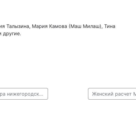
сия Талызина, Мария Камова (Маш Милаш), Тина
и другие.
← Антоха MC заменит Глюкозу в качестве хедлайнера нижегородского INTERVALS