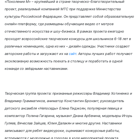
«Поколение М» – крупнейший в стране творческо-благотворительный
проект, реализуемый компанией МТС при поддержке Министерства
культуры Российской Федерации. Он представляет собой образовательную
онлайн-платформу, где размещены обучающие видео от мэтров
отечественного искусства и шоу-бизнеса. В рамках проекта ежегодно
проходят всероссийские творческие конкурсы для школьников 6-18 лет в
различных номинациях, одна из них – дизайн одежды. Участники создают
авторские работы и загружают их на
сайт
. Авторы лучших работ получают
эксклюзивную возможность поехать в столицу и поработать в одной
команде со звёздными наставниками.
Творческая группа проекта: признанные режиссеры Владимир Хотиненко и
Владимир Грамматиков, аниматор Константин Бронзит, руководитель
детского ансамбля «Непоседы» Елена Пиджоян, популярная певица и
композитор Полина Гагарина, музыкант Диана Арбенина, модельеры Игорь
Гуляев, Вячеслав Зайцев, Юлия Далакян и многие другие. Наставники
записывают для ребят видеоуроки, оценивают конкурсные работы,
встречаются с молодежью в городах в ходе мероприятий проекта.